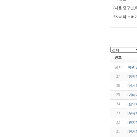
(
서울 중구민
,
*
자세히 보러
번호
공지
학원 
27
[
음악
26
[
연기
25
[
기타
24
[
음악
23
[
무용
22
[
연기
21
[
연기