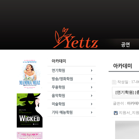
작성일 : 17-06
[연기학원] 
글쓴이 :
아카데
지원서_지원자명