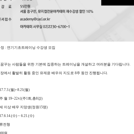
과정
:
연기기초트레이닝 수강생 모집
 꿈꾸는 사람들을 위한 기본에 집중하는 트레이닝을 개설하고 여러분을 기다립니다
.
현장에서 활발히 활동 중인 유제윤 배우의 지도로
8
주 동안 진행됩니다
.
17.7.3.(
월
)~8.21(
월
)
주 월
19~22
시
(
주
1
회
,
총
8
강
)
세 이상 배우 지망생
(
정원
15
명
)
17.6.14.(
수
) ~ 6.21.(
수
)
류전형
000
원