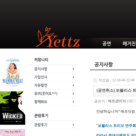
작성일 : 12-10-04 22:48
[공연취소] 보블리스 
글쓴이 :
예츠관리자
(182.
안녕하십니까? 예츠닷컴
"
보블리스 트리오 연주회
따라서 초대이벤트도 같