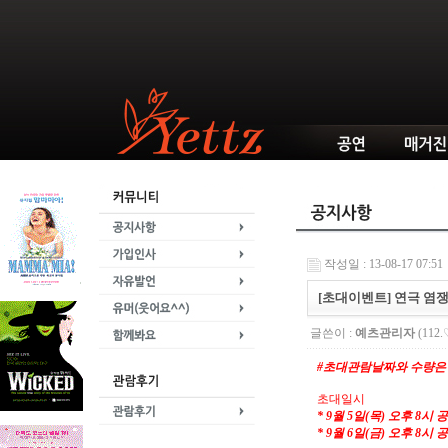
작성일 : 13-08-17 07:51
[초대이벤트] 연극 염
글쓴이 :
예츠관리자
(112.
#초대관람날짜와 수량은
초대일시
* 9월 5일(목) 오후 8시 
* 9월 6일(금) 오후 8시 