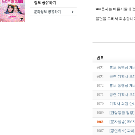
sms문자는 빠른시일에 
불편을 드려서 죄송합니다
번호
공지
홍보 동영상 게
공지
공연 기획사 초
1072
홍보 동영상 게
1071
공연 기획사 초
1070
기획사 회원 안
1069
[관람등급 정정
[문자발송] SM
1068
1067
[공연취소] 파이어