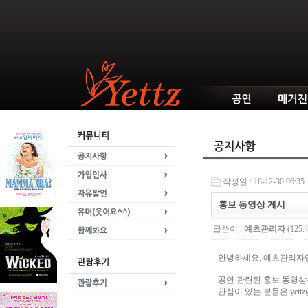
작성일 : 18-12-30 06:35
홍보 동영상 게시
글쓴이 :
예츠관리자
(125.
안녕하세요. 예츠관리자
공연 관련된 홍보 동영상을
관심이 있는 분들은 yettz