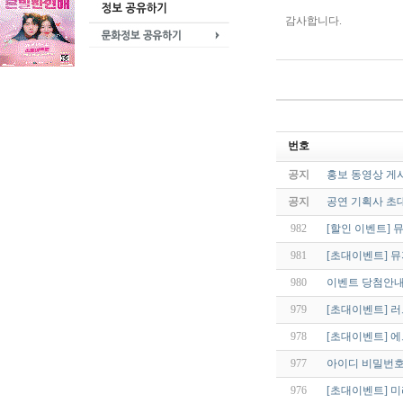
감사합니다.
번호
공지
홍보 동영상 게
공지
공연 기획사 초
982
[할인 이벤트]
981
[초대이벤트] 뮤지
980
이벤트 당첨안
979
[초대이벤트] 
978
[초대이벤트] 
977
아이디 비밀번호
976
[초대이벤트] 