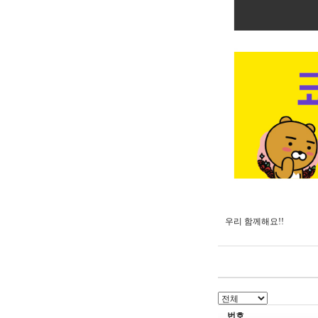
우리 함께해요!!
번호