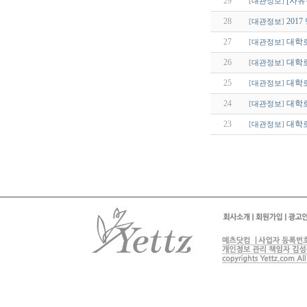
29
[자
[
대관정보
]
28
201
[
대관정보
]
27
대학로
[
대관정보
]
26
대학로
[
대관정보
]
25
대학로
[
대관정보
]
24
대학
[
대관정보
]
23
대학
[
대관정보
]